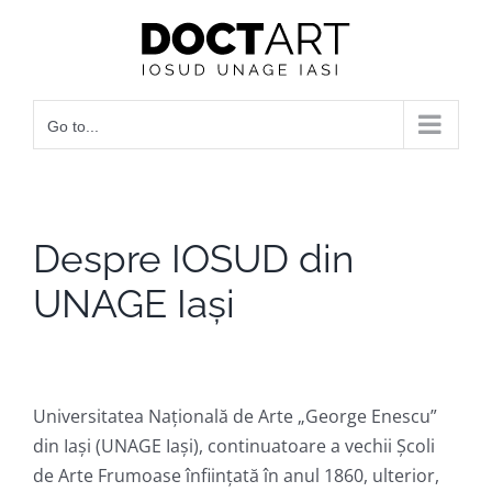
Skip
to
content
Go to...
Despre IOSUD din
UNAGE Iași
Universitatea Națională de Arte „George Enescu”
din Iași (UNAGE Iași), continuatoare a vechii Școli
de Arte Frumoase înființată în anul 1860, ulterior,