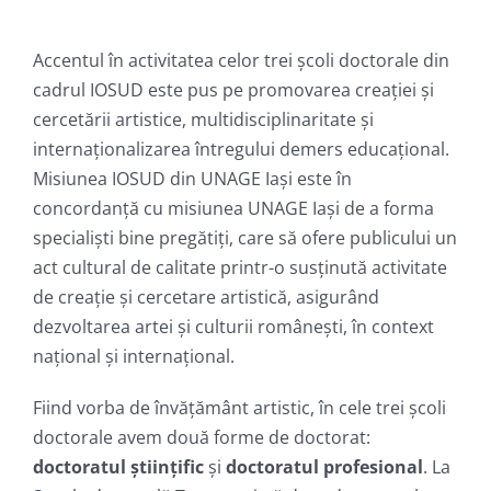
Accentul în activitatea celor trei şcoli doctorale din
cadrul IOSUD este pus pe promovarea creaţiei și
cercetării artistice, multidisciplinaritate şi
internaţionalizarea întregului demers educaţional.
Misiunea IOSUD din UNAGE Iași este în
concordanță cu misiunea UNAGE Iași de a forma
specialişti bine pregătiţi, care să ofere publicului un
act cultural de calitate printr-o susţinută activitate
de creaţie şi cercetare artistică, asigurând
dezvoltarea artei şi culturii româneşti, în context
național și internaţional.
Fiind vorba de învățământ artistic, în cele trei școli
doctorale avem două forme de doctorat:
doctoratul științific
și
doctoratul profesional
. La