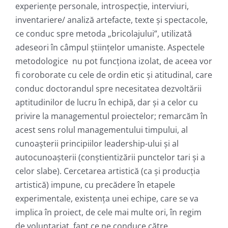
experienţe personale, introspecţie, interviuri,
inventariere/ analiză artefacte, texte şi spectacole,
ce conduc spre metoda „bricolajului”, utilizată
adeseori în câmpul științelor umaniste. Aspectele
metodologice nu pot funcționa izolat, de aceea vor
fi coroborate cu cele de ordin etic și atitudinal, care
conduc doctorandul spre necesitatea dezvoltării
aptitudinilor de lucru în echipă, dar și a celor cu
privire la managementul proiectelor; remarcăm în
acest sens rolul managementului timpului, al
cunoașterii principiilor leadership-ului și al
autocunoașterii (conștientizării punctelor tari și a
celor slabe). Cercetarea artistică (ca și producția
artistică) impune, cu precădere în etapele
experimentale, existența unei echipe, care se va
implica în proiect, de cele mai multe ori, în regim
de voluntariat, fapt ce ne conduce către