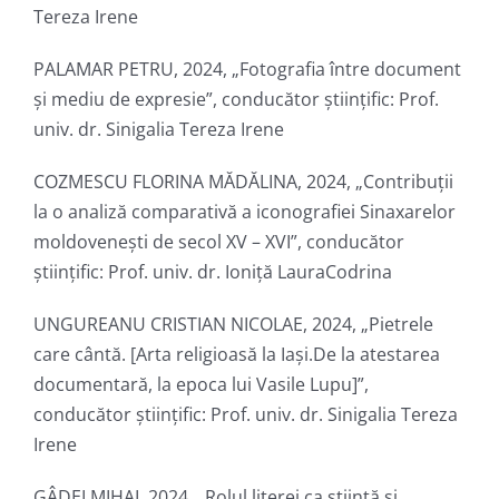
Tereza Irene
PALAMAR PETRU, 2024, „Fotografia între document
și mediu de expresie”, conducător ştiinţific: Prof.
univ. dr. Sinigalia Tereza Irene
COZMESCU FLORINA MĂDĂLINA, 2024, „Contribuții
la o analiză comparativă a iconografiei Sinaxarelor
moldovenești de secol XV – XVI”, conducător
ştiinţific: Prof. univ. dr. Ioniță LauraCodrina
UNGUREANU CRISTIAN NICOLAE, 2024, „Pietrele
care cântă. [Arta religioasă la Iași.De la atestarea
documentară, la epoca lui Vasile Lupu]”,
conducător ştiinţific: Prof. univ. dr. Sinigalia Tereza
Irene
GÂDEI MIHAI, 2024, „Rolul literei ca știință și