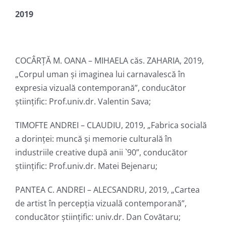
2019
COCÂRȚĂ M. OANA – MIHAELA căs. ZAHARIA, 2019,
„Corpul uman și imaginea lui carnavalescă în
expresia vizuală contemporană”, conducător
ştiinţific: Prof.univ.dr. Valentin Sava;
TIMOFTE ANDREI – CLAUDIU, 2019, „Fabrica socială
a dorinței: muncă și memorie culturală în
industriile creative după anii `90”, conducător
ştiinţific: Prof.univ.dr. Matei Bejenaru;
PANTEA C. ANDREI – ALECSANDRU, 2019, „Cartea
de artist în percepția vizuală contemporană”,
conducător ştiinţific: univ.dr. Dan Covătaru;