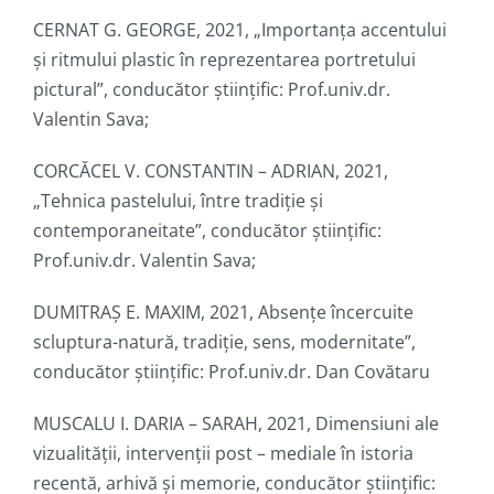
CERNAT G. GEORGE, 2021, „Importanța accentului
și ritmului plastic în reprezentarea portretului
pictural”, conducător ştiinţific: Prof.univ.dr.
Valentin Sava;
CORCĂCEL V. CONSTANTIN – ADRIAN, 2021,
„Tehnica pastelului, între tradiție și
contemporaneitate”, conducător ştiinţific:
Prof.univ.dr. Valentin Sava;
DUMITRAȘ E. MAXIM, 2021, Absențe încercuite
scluptura-natură, tradiție, sens, modernitate”,
conducător ştiinţific: Prof.univ.dr. Dan Covătaru
MUSCALU I. DARIA – SARAH, 2021, Dimensiuni ale
vizualității, intervenții post – mediale în istoria
recentă, arhivă și memorie, conducător ştiinţific: