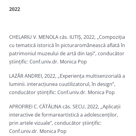
2022
CHELARIU V. MENOLA căs. IUTIȘ, 2022, „Compoziția
cu tematică istorică în picturaromânească aflată în
patrimoniul muzeului de artă din Iași”, conducător
ştiinţific: Conf.univ.dr. Monica Pop
LAZĂR ANDREI, 2022, „Experiența multisenzorială a
luminii. interacțiunea cuutilizatorul, în design”,
conducător ştiinţific: Conf.univ.dr. Monica Pop
APROFIREI C. CĂTĂLINA căs. SECU, 2022, „Aplicații
interactive de formareartistică a adolescenților,
prin artele vizuale”, conducător ştiinţific:
Conf.univ.dr. Monica Pop