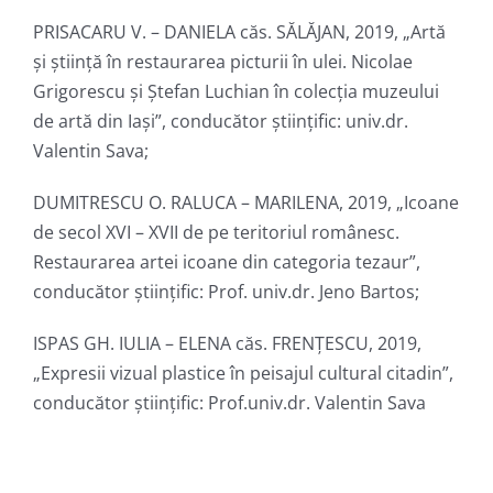
PRISACARU V. – DANIELA căs. SĂLĂJAN, 2019, „Artă
și știință în restaurarea picturii în ulei. Nicolae
Grigorescu și Ştefan Luchian în colecția muzeului
de artă din Iași”, conducător ştiinţific: univ.dr.
Valentin Sava;
DUMITRESCU O. RALUCA – MARILENA, 2019, „Icoane
de secol XVI – XVII de pe teritoriul românesc.
Restaurarea artei icoane din categoria tezaur”,
conducător ştiinţific: Prof. univ.dr. Jeno Bartos;
ISPAS GH. IULIA – ELENA căs. FRENȚESCU, 2019,
„Expresii vizual plastice în peisajul cultural citadin”,
conducător ştiinţific: Prof.univ.dr. Valentin Sava