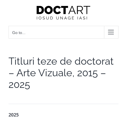
Skip
to
content
Go to...
Titluri teze de doctorat
– Arte Vizuale, 2015 –
2025
2025