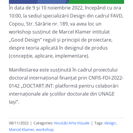
În data de 9 și 10 noiembrie 2022, începând cu ora
10:00, la sediul specializării Design din cadrul FAVD,
Copou, Str. Sărărie nr. 189, va avea loc un
workshop susținut de Marcel Klamer intitulat
„Good Design” reguli și principii de proiectare,
despre teoria aplicată în designul de produs
(concepție, aplicare, implementare).
Manifestarea este susținută în cadrul proiectului
doctoral internațional finanțat prin CNFIS-FDI-2022-
0142 „DOCTART.INT: platformă pentru colaborări
internaționale ale școlilor doctorale din UNAGE
Iași”.
08/11/2022
|
Categories:
Noutăți Arte Vizuale
|
Tags:
design
,
Marcel Klamer
,
workshop