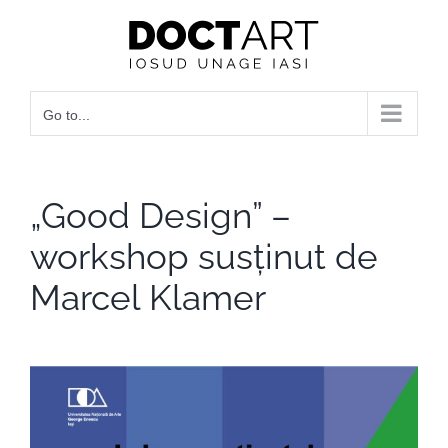
Skip
to
content
Go to...
„Good Design” –
workshop susținut de
Marcel Klamer