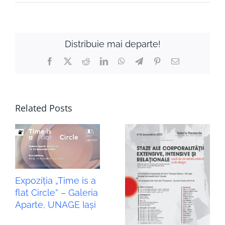
Distribuie mai departe!
Facebook
X
Reddit
LinkedIn
WhatsApp
Telegram
Pinterest
Email
Related Posts
Expoziția „Time is a
flat Circle” – Galeria
Aparte, UNAGE Iași