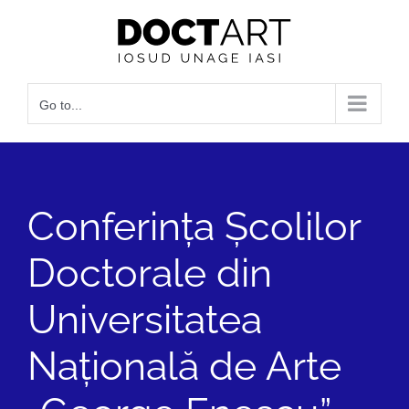
Skip
to
content
Go to...
Conferința Școlilor
Doctorale din
Universitatea
Națională de Arte