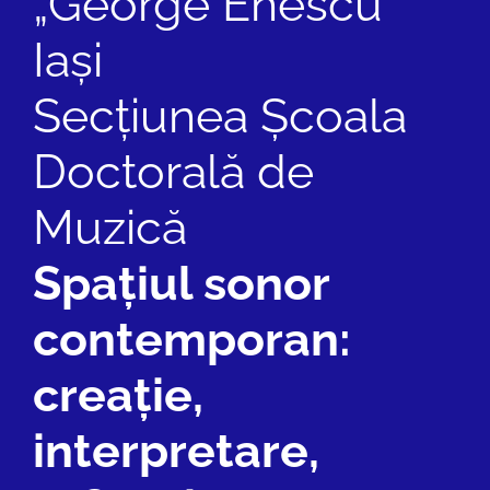
„George Enescu”
Iași
Secțiunea Școala
Doctorală de
Muzică
Spațiul sonor
contemporan:
creație,
interpretare,