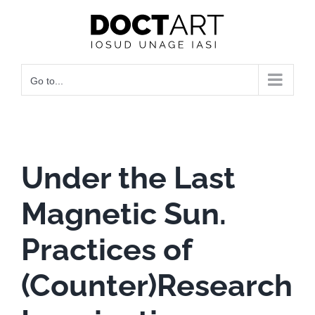
Skip
to
content
Go to...
Under the Last
Magnetic Sun.
Practices of
(Counter)Research