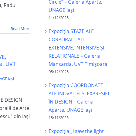
Circle” – Galeria Aparte,
u, Radu
UNAGE Iași
11/12/2025
Read More
Expoziția STAZE ALE
CORPORALITĂȚII
EXTENSIVE, INTENSIVE ȘI
RELAȚIONALE – Galeria
VE,
a, UVT
Mansarda, UVT Timișoara
05/12/2025
AGE Iași
Expoziția COORDONATE
I
ALE INOVAȚIEI ȘI EXPRESIEI
DE DESIGN
ÎN DESIGN – Galeria
orală de Arte
Aparte, UNAGE Iași
escu” din Iași
18/11/2025
Expoziția „I saw the light