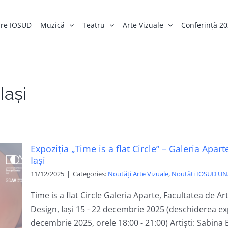
re IOSUD
Muzică
Teatru
Arte Vizuale
Conferință 2
ași
Expoziția „Time is a flat Circle” – Galeria Apa
Iași
11/12/2025
|
Categories:
Noutăți Arte Vizuale
,
Noutăți IOSUD UN
Time is a flat Circle Galeria Aparte, Facultatea de Art
Design, Iași 15 - 22 decembrie 2025 (deschiderea exp
decembrie 2025, orele 18:00 - 21:00) Artiști: Sabina