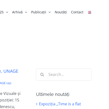
025
Arhivă
Publicații
Noutăți
Contact
rte, UNAGE
Search
for:
AGE Iași
e Vizuale și
Ultimele noutăți
oziției: 15
Expoziția „Time is a flat
 Benescu,