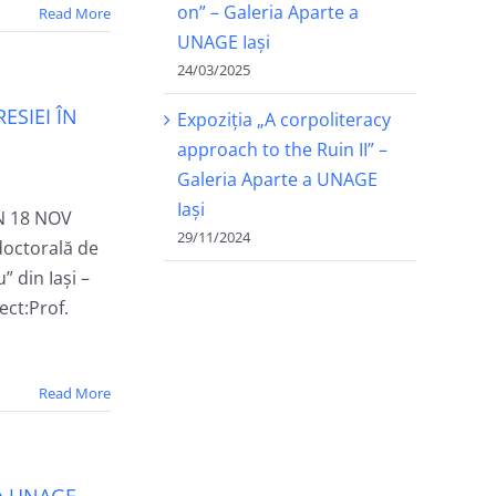
on” – Galeria Aparte a
Read More
UNAGE Iași
24/03/2025
ESIEI ÎN
Expoziția „A corpoliteracy
approach to the Ruin II” –
Galeria Aparte a UNAGE
Iași
N 18 NOV
29/11/2024
doctorală de
 din Iași –
ect:Prof.
Read More