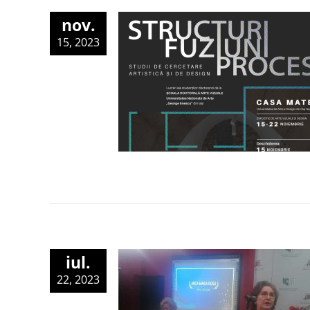
nov.
15, 2023
iul.
22, 2023