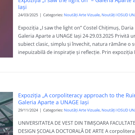
Expoziția „I saw the light on” – Galeria Apart
Iași
24/03/2025
|
Categories:
Noutăți Arte Vizuale
,
Noutăți IOSUD UN
Expoziția „I saw the light on” Costel Chițimuș, Dari
Galeria Aparte a UNAGE Iași 24-29.03.2025 Privită u
subiect clasic, simplu și învechit, natura rămâne o 
inepuizabilă de inspirație și reflecție. Prin expoziția I
Expoziția „A corpoliteracy approach to the Ruin
Galeria Aparte a UNAGE Iași
29/11/2024
|
Categories:
Noutăți Arte Vizuale
,
Noutăți IOSUD UN
UNIVERSITATEA DE VEST DIN TIMIȘOARA FACULTATE
DESIGN ȘCOALA DOCTORALĂ DE ARTE A corpolitera