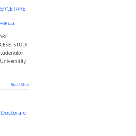
CERCETARE
AGE Iași
TARE
CESE. STUDII
tudenților
Universității
Read More
i Doctorale