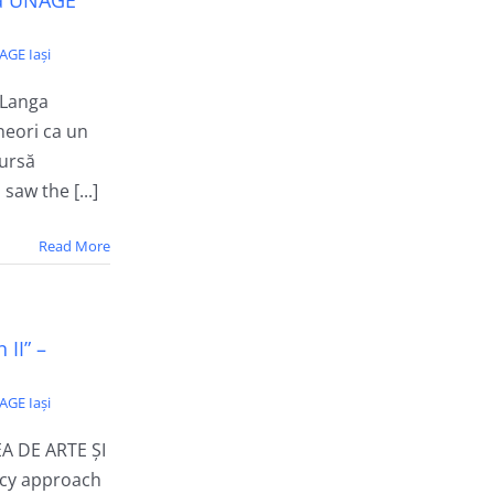
e a UNAGE
AGE Iași
a Langa
neori ca un
sursă
 saw the [...]
Read More
 II” –
AGE Iași
A DE ARTE ȘI
cy approach