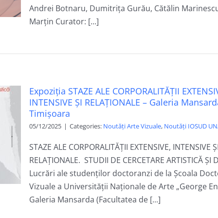
Andrei Botnaru, Dumitrița Gurău, Cătălin Marinesc
Marțin Curator: [...]
Expoziția STAZE ALE CORPORALITĂȚII EXTENSI
INTENSIVE ȘI RELAȚIONALE – Galeria Mansard
Timișoara
05/12/2025
|
Categories:
Noutăți Arte Vizuale
,
Noutăți IOSUD UN
STAZE ALE CORPORALITĂȚII EXTENSIVE, INTENSIVE Ș
RELAȚIONALE. STUDII DE CERCETARE ARTISTICĂ ȘI 
Lucrări ale studenților doctoranzi de la Școala Doct
Vizuale a Universității Naționale de Arte „George En
Galeria Mansarda (Facultatea de [...]