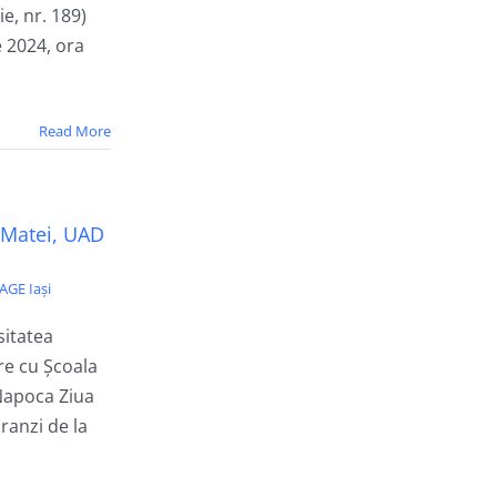
ie, nr. 189)
 2024, ora
Read More
a Matei, UAD
AGE Iași
sitatea
re cu Școala
-Napoca Ziua
ranzi de la