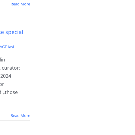
Read More
e special
AGE Iași
lin
 curator:
.2024
or
tă „those
Read More