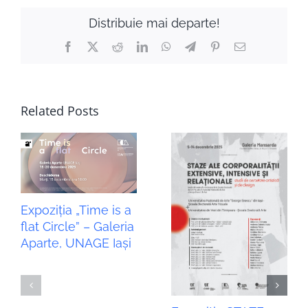
Distribuie mai departe!
Facebook
X
Reddit
LinkedIn
WhatsApp
Telegram
Pinterest
Email
Related Posts
Expoziția „Time is a
flat Circle” – Galeria
Aparte, UNAGE Iași