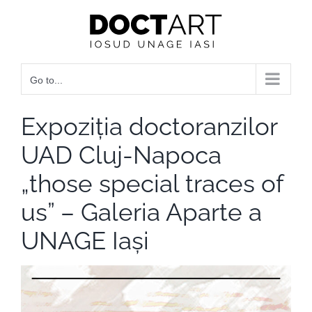
Skip
to
content
Go to...
Expoziția doctoranzilor
UAD Cluj-Napoca
„those special traces of
us” – Galeria Aparte a
UNAGE Iași