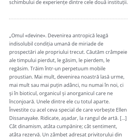
schimbului de experiențe dintre cele două instituții.
„Omul «devine». Devenirea antropică leagă
indisolubil condiția umană de miriade de
prospectări ale propriului trecut. Căutăm crâmpeie
ale timpului pierdut, le găsim, le pierdem, le
regăsim. Trăim într-un perpetuum mobile
proustian. Mai mult, devenirea noastră lasă urme,
mai mult sau mai puțin adânci, nu numai în noi, ci
și în bioticul, organicul și anorganicul care ne
înconjoară. Unele dintre ele cu totul aparte.
Învestite cu acel ceva special de care vorbește Ellen
Dissanayake. Ridicate, așadar, la rangul de artă. […]
Cât dinamism, atâta cumpănire; cât sentiment,
atâta rezervă. Un zâmbet adresat privitorului din