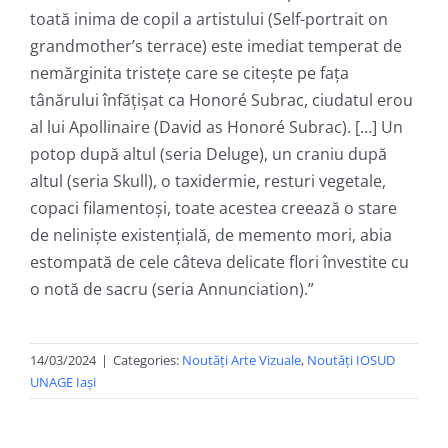
toată inima de copil a artistului (Self-portrait on
grandmother’s terrace) este imediat temperat de
nemărginita tristețe care se citește pe fața
tânărului înfățișat ca Honoré Subrac, ciudatul erou
al lui Apollinaire (David as Honoré Subrac). […] Un
potop după altul (seria Deluge), un craniu după
altul (seria Skull), o taxidermie, resturi vegetale,
copaci filamentoși, toate acestea creează o stare
de neliniște existențială, de memento mori, abia
estompată de cele câteva delicate flori învestite cu
o notă de sacru (seria Annunciation).”
14/03/2024
|
Categories:
Noutăți Arte Vizuale
,
Noutăți IOSUD
UNAGE Iași