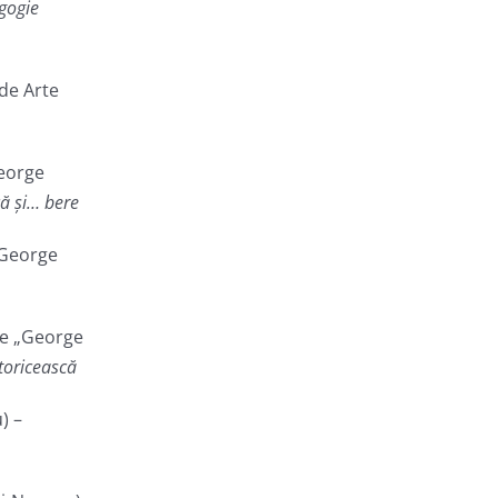
gogie
de Arte
George
că și… bere
„George
te „George
ctoricească
) –