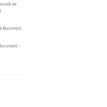
ională de
j
ă București)
București) –