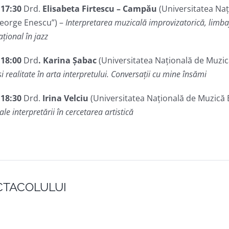
 17:30
Drd.
Elisabeta Firtescu – Campău
(Universitatea Naț
George Enescu”) –
Interpretarea muzicală improvizatorică, limba
țional în jazz
 18:00
Drd
. Karina Șabac
(Universitatea Națională de Muzic
 și realitate în arta interpretului. Conversații cu mine însămi
 18:30
Drd.
Irina Velciu
(Universitatea Națională de Muzică 
ale interpretării în cercetarea artistică
ECTACOLULUI