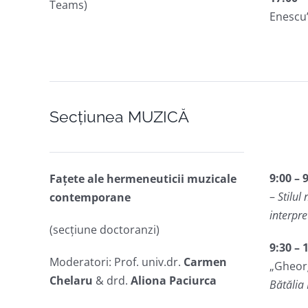
Teams)
Enescu”
Secțiunea MUZICĂ
9:00 – 
Fațete ale hermeneuticii muzicale
–
Stilul
contemporane
interpr
(secțiune doctoranzi)
9:30 – 
Moderatori: Prof. univ.dr.
Carmen
„Gheor
Chelaru
& drd.
Aliona Paciurca
Bătălia 