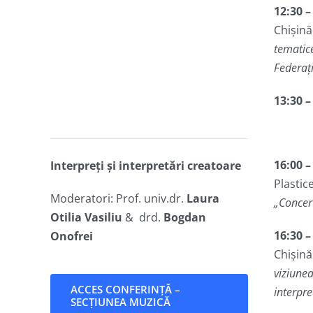
12:30 –
Chișină
tematice
Federaț
13:30 
16:00 –
Interpreți și interpretări creatoare
Plastic
Moderatori: Prof. univ.dr.
Laura
„Concert
Otilia Vasiliu
& drd.
Bogdan
16:30 –
Onofrei
Chișină
viziune
ACCES CONFERINȚĂ –
interpre
SECȚIUNEA MUZICĂ