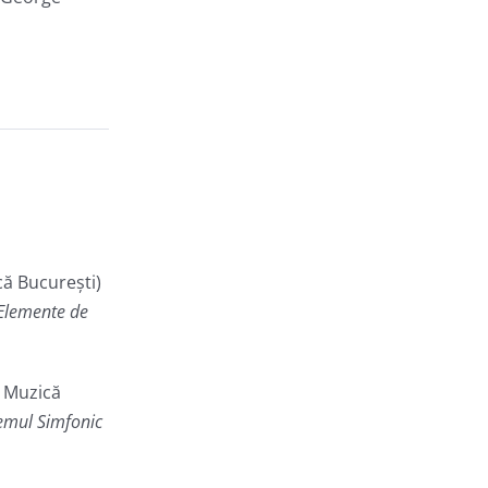
că București)
. Elemente de
 Muzică
Poemul Simfonic