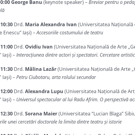
 10:00 George Banu
(keynote speaker) –
Breviar pentru o peda
ală
 10:30
Drd.
Maria Alexandra
Ivan
(Universitatea Națională 
 Enescu” Iași) –
Accesoriile costumului de teatru
 11:00
Drd.
Ovidiu
Ivan
(Universitatea Națională de Arte „
 Iași) –
Interacțiunea dintre actori și spectatori. Cercetare artisti
 11:30
Drd.
Mălina
Lazăr
(Universitatea Națională de Arte 
 Iași) –
Petru Ciubotaru, arta rolului secundar
 12:00
Drd.
Alexandra
Lupu
(Universitatea Națională de Ar
 Iași) –
Universul spectacular al lui Radu Afrim. O perspectivă a
 12:30
Drd.
Sorana
Maier
(Universitatea “Lucian Blaga” Sibiu
ile unei cercetări doctorale la limita dintre teatru și istorie