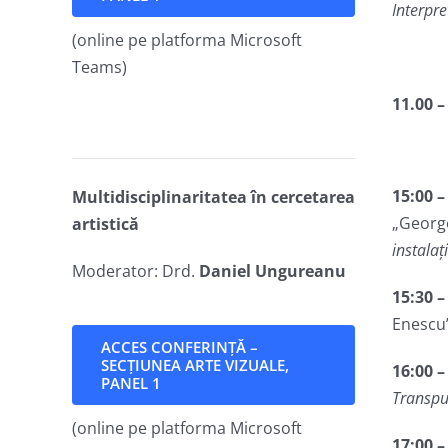
Interpre
(online pe platforma Microsoft
Teams)
11.00 –
15
:00 
Multidisciplinaritatea în cercetarea
„George
artistică
instalaț
Moderator: Drd.
Daniel Ungureanu
15
:
30
Enescu”
ACCES CONFERINȚĂ –
SECȚIUNEA ARTE VIZUALE,
16
:
00
PANEL 1
Transpu
(online pe platforma Microsoft
17
:
00