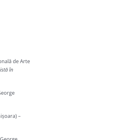
onală de Arte
istă în
„George
ișoara) –
 „George