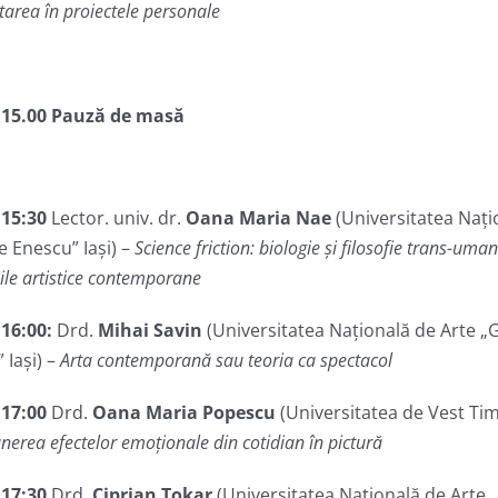
tarea în proiectele personale
 15.00
Pauză de masă
– 15:30
Lector. univ. dr.
Oana Maria Nae
(Universitatea Nați
 Enescu” Iași) –
Science friction: biologie și filosofie trans-uman
iile artistice contemporane
–
16
:
00:
Drd.
Mihai Savin
(Universitatea Națională de Arte 
 Iași) –
Arta contemporană sau teoria ca spectacol
–
17
:
00
Drd.
Oana Maria Popescu
(Universitatea de Vest Tim
nerea efectelor emoţionale din cotidian în pictură
–
17
:
30
Drd.
Ciprian Tokar
(Universitatea Națională de Arte