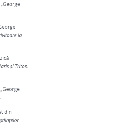
e „George
„George
ivitoare la
zică
ris și Triton.
e „George
.
st din
științelor