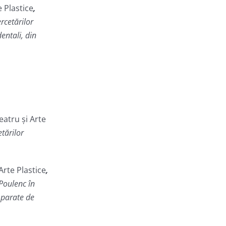
 Plastice
,
rcetărilor
entali, din
atru și Arte
tărilor
rte Plastice
,
 Poulenc în
mparate de