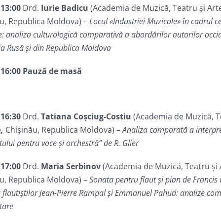
 13:00
Drd.
Iurie Badicu
(Academia de Muzică, Teatru și Arte
u, Republica Moldova) –
Locul
«
Industriei Muzicale
»
în cadrul ce
: analiza culturologică comparativă a abordărilor autorilor occid
ia Rusă și din Republica Moldova
– 16:00 Pauză de masă
 16:30
Drd.
Tatiana Coșciug-Costiu
(Academia de Muzică, Te
e
,
Chișinău, Republica Moldova) –
Analiza comparată a interpre
ului pentru voce și orchestră” de R. Glier
 17:00
Drd.
Maria Serbinov
(Academia de Muzică, Teatru și A
u, Republica Moldova) –
Sonata pentru flaut și pian de Francis
a flautiștilor Jean-Pierre Rampal și Emmanuel Pahud: analize co
tare