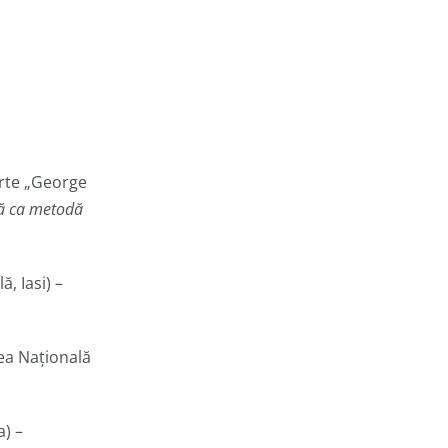
Arte „George
ală ca metodă
, Iasi) –
ea Națională
a) –