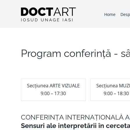
Skip
to
Home
Desp
content
Program conferință - s
Secțiunea ARTE VIZUALE
Secțiunea MUZ
9:00 – 17:30
9:00 – 18:30
CONFERINȚA INTERNAȚIONALĂ A 
Sensuri ale interpretării în cerceta