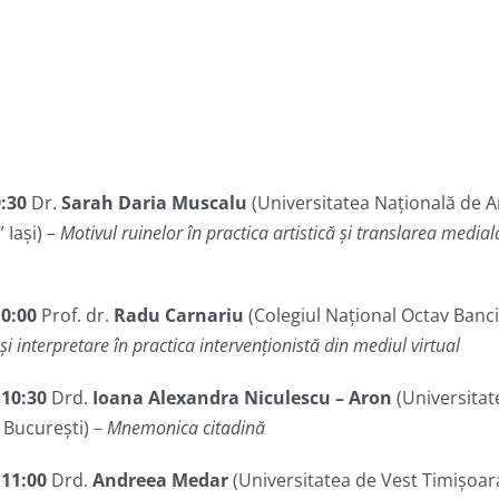
9:30
Dr.
Sarah Daria Muscalu
(Universitatea Națională de 
 Iași) –
Motivul ruinelor în practica artistică și translarea medi
u
10:00
Prof. dr.
Radu Carnariu
(Colegiul Național Octav Bancilă
 și interpretare în practica intervenționistă din mediul virtual
–
10
:
30
Drd.
Ioana Alexandra Niculescu
– Aron
(Universitat
 București) –
Mnemonica citadină
–
11
:
00
Drd.
Andreea Medar
(Universitatea de Vest Timișoar