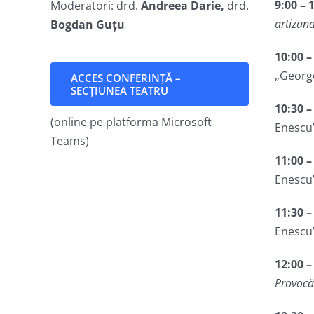
9:00 –
Moderatori: drd.
Andreea Darie,
drd.
artizan
Bogdan Guțu
10:00 –
„George
ACCES CONFERINȚĂ –
SECȚIUNEA TEATRU
10:30 –
(online pe platforma Microsoft
Enescu”
Teams)
11:00 –
Enescu”
11:30 –
Enescu”
12:00 –
Provocăr