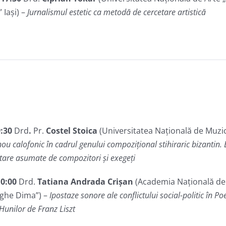
 Iași) –
Jurnalismul estetic ca metodă de cercetare artistică
9:30
Drd
.
Pr.
Costel Stoica
(Universitatea Națională de Muzi
 nou calofonic în cadrul genului compozițional stihiraric bizantin
etare asumate de compozitori și exegeți
10:00
Drd.
Tatiana Andrada Crișan
(Academia Națională de
ghe Dima”) –
Ipostaze sonore ale conflictului social-politic în 
Hunilor de Franz Liszt