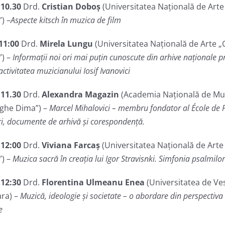
 10.30
Drd.
Cristian Doboș
(Universitatea Națională de Art
) –
Aspecte kitsch în muzica de film
11:00
Drd.
Mirela Lungu
(Universitatea Națională de Arte 
”) –
Informații noi ori mai puțin cunoscute din arhive naționale pr
 activitatea muzicianului Iosif Ivanovici
 11.30
Drd.
Alexandra Magazin
(Academia Națională de Mu
ghe Dima”) –
Marcel Mihalovici – membru fondator al École de Pa
uri, documente de arhivă și corespondență.
 12:00
Drd.
Viviana Farcaș
(Universitatea Națională de Art
”) –
Muzica sacră în creația lui Igor Stravisnki. Simfonia psalmilor
 12:30
Drd.
Florentina Ulmeanu Enea
(Universitatea de Ve
ara) –
Muzică, ideologie și societate – o abordare din perspectiva 
e