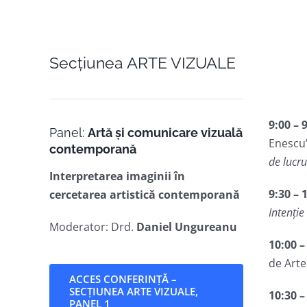
Secțiunea ARTE VIZUALE
9
:00 – 
Panel:
Artă și comunicare vizuală
Enescu”
contemporană
de lucr
Interpretarea imaginii în
9
:30 – 
cercetarea artistică contemporană
Intenție
Moderator: Drd.
Daniel Ungureanu
10
:
00
de Arte
ACCES CONFERINȚĂ –
SECȚIUNEA ARTE VIZUALE,
10
:
30
PANEL 1