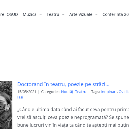
re IOSUD
Muzică
Teatru
Arte Vizuale
Conferință 2
Doctorand în teatru, poezie pe străzi…
15/05/2021
|
Categories:
Noutăți Teatru
|
Tags:
Inopinart
,
Ovidi
Iași
„Când e ultima dată când ai făcut ceva pentru prim
vrei să asculți ceva poezie neprogramată? Se spune
bune lucruri vin în viața ta când te aștepți mai puțin