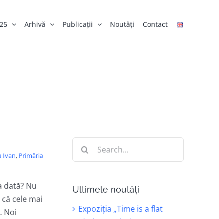
025
Arhivă
Publicații
Noutăți
Contact
Search
u Ivan
,
Primăria
for:
a dată? Nu
Ultimele noutăți
 că cele mai
Expoziția „Time is a flat
. Noi