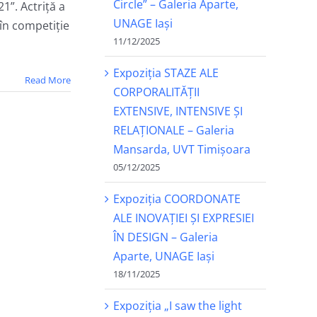
Circle” – Galeria Aparte,
”. Actriță a
UNAGE Iași
 în competiție
11/12/2025
Expoziția STAZE ALE
Read More
CORPORALITĂȚII
EXTENSIVE, INTENSIVE ȘI
RELAȚIONALE – Galeria
Mansarda, UVT Timișoara
05/12/2025
Expoziția COORDONATE
ALE INOVAȚIEI ȘI EXPRESIEI
ÎN DESIGN – Galeria
Aparte, UNAGE Iași
18/11/2025
Expoziția „I saw the light