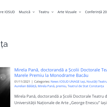
re IOSUD
Muzică
Teatru
Arte Vizuale
Conferință 2
nța
Mirela Pană, doctorandă a Școlii Doctorale Tea
Marele Premiu la Monodrame Bacău
01/11/2021
|
Categories:
News IOSUD UNAGE Iași
,
Noutăți Teatr
Aurelian Bălăiță
,
Mirela Pană
,
premiu
,
Teatrul de Stat Constanța
Mirela Pană, doctorandă a Școlii Doctorale Teatru d
Universității Naționale de Arte „George Enescu” Iași,