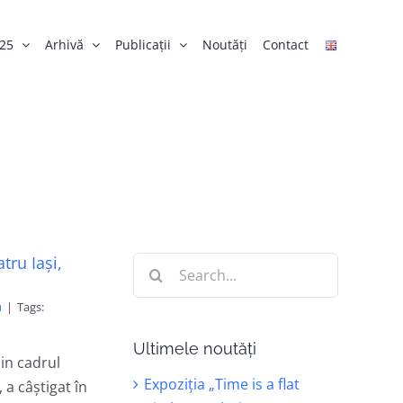
025
Arhivă
Publicații
Noutăți
Contact
tru Iași,
Search
for:
u
|
Tags:
Ultimele noutăți
in cadrul
Expoziția „Time is a flat
 a câștigat în