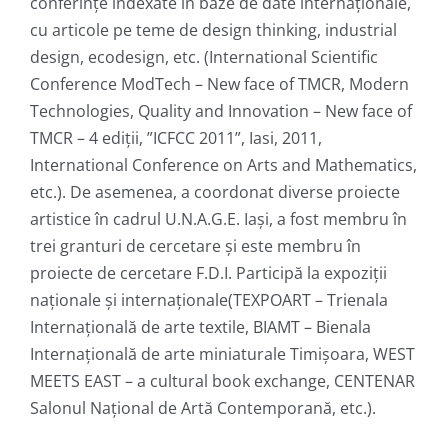
conferinţe indexate în baze de date internaţionale,
cu articole pe teme de design thinking, industrial
design, ecodesign, etc. (International Scientific
Conference ModTech – New face of TMCR, Modern
Technologies, Quality and Innovation – New face of
TMCR – 4 ediţii, ”ICFCC 2011”, Iasi, 2011,
International Conference on Arts and Mathematics,
etc.). De asemenea, a coordonat diverse proiecte
artistice în cadrul U.N.A.G.E. Iaşi, a fost membru în
trei granturi de cercetare şi este membru în
proiecte de cercetare F.D.I. Participă la expoziţii
naţionale şi internaţionale(TEXPOART – Trienala
Internaţională de arte textile, BIAMT – Bienala
Internaţională de arte miniaturale Timişoara, WEST
MEETS EAST – a cultural book exchange, CENTENAR
Salonul Naţional de Artă Contemporană, etc.).