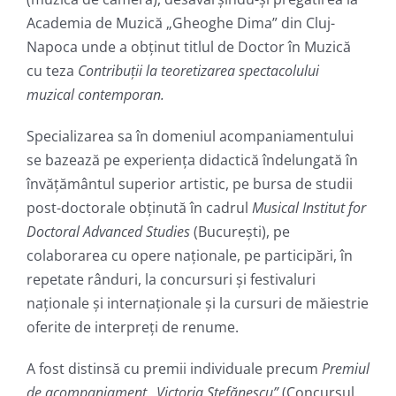
Academia de Muzică „Gheoghe Dima” din Cluj-
Napoca unde a obţinut titlul de Doctor în Muzică
cu teza
Contribuții la teoretizarea spectacolului
muzical
contemporan.
Specializarea sa în domeniul acompaniamentului
se bazează pe experiența didactică îndelungată în
învățământul superior artistic, pe bursa de studii
post-doctorale obţinută în cadrul
Musical Institut for
Doctoral Advanced Studies
(Bucureşti), pe
colaborarea cu opere naționale, pe participări, în
repetate rânduri, la concursuri şi festivaluri
naționale și internaționale și la cursuri de măiestrie
oferite de interpreţi de renume.
A fost distinsă cu premii individuale precum
Premiul
de acompaniament „Victoria Ştefănescu”
(Concursul