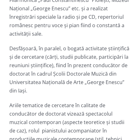
Filarmonica „Paul Constantinescu” Ploiești, Muzeul
Naţional „George Enescu” etc. şi a realizat
înregistrări speciale la radio şi pe CD, repertoriul
românesc pentru voce și pian fiind o constantă a
activității sale.
Desfăşoară, în paralel, o bogată activitate ştiinţifică
și de cercetare (cărţi, studii publicate, participări la
reuniuni ştiinţifice), fiind în prezent conducător de
doctorat în cadrul Școlii Doctorale Muzică din
Universitatea Națională de Arte „George Enescu”
din Iaşi.
Ariile tematice de cercetare în calitate de
conducător de doctorat vizează spectacolul
muzical contemporan (aspecte teoretice și studii
de caz), rolul pianistului acompaniator în
producțiile muzicale contemporane (stil, tehnici,