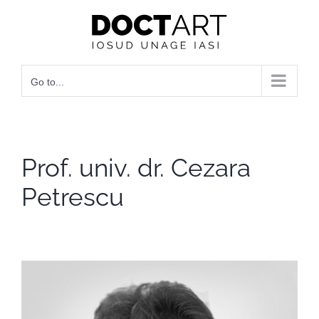
Skip
to
content
Go to...
Prof. univ. dr. Cezara
Petrescu