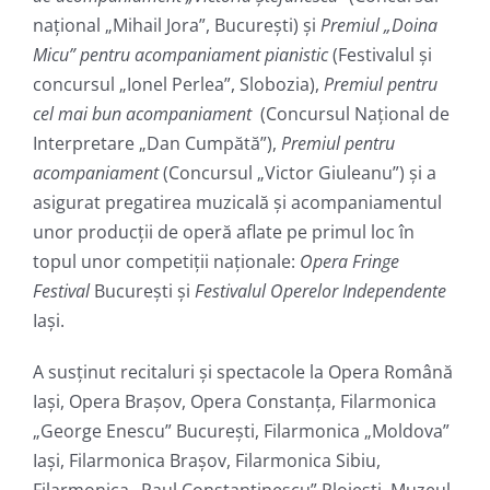
naţional „Mihail Jora”, Bucureşti) şi
Premiul „Doina
Micu” pentru acompaniament pianistic
(Festivalul şi
concursul „Ionel Perlea”, Slobozia),
Premiul pentru
cel mai bun acompaniament
(Concursul Național de
Interpretare „Dan Cumpătă”),
Premiul pentru
acompaniament
(Concursul „Victor Giuleanu”) și a
asigurat pregatirea muzicală și acompaniamentul
unor producții de operă aflate pe primul loc în
topul unor competiții naționale:
Opera Fringe
Festival
București și
Festivalul Operelor Independente
Iași.
A susţinut recitaluri şi spectacole la Opera Română
Iaşi, Opera Braşov, Opera Constanţa, Filarmonica
„George Enescu” Bucureşti, Filarmonica „Moldova”
Iaşi, Filarmonica Braşov, Filarmonica Sibiu,