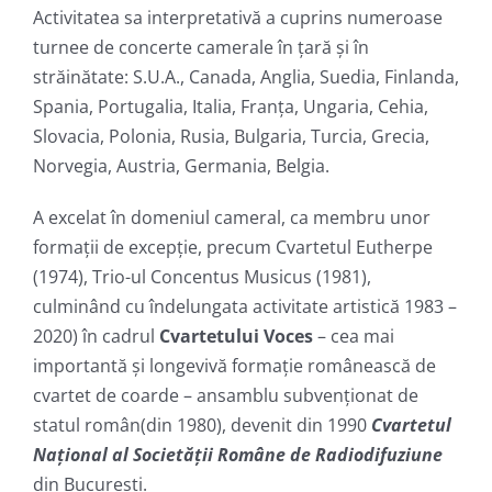
Activitatea sa interpretativă a cuprins numeroase
turnee de concerte camerale în ţară şi în
străinătate: S.U.A., Canada, Anglia, Suedia, Finlanda,
Spania, Portugalia, Italia, Franţa, Ungaria, Cehia,
Slovacia, Polonia, Rusia, Bulgaria, Turcia, Grecia,
Norvegia, Austria, Germania, Belgia.
A excelat în domeniul cameral, ca membru unor
formații de excepție, precum Cvartetul Eutherpe
(1974), Trio-ul Concentus Musicus (1981),
culminând cu îndelungata activitate artistică 1983 –
2020) în cadrul
Cvartetul
ui Voces
– cea mai
importantă și longevivă formaţie românească de
cvartet de coarde – ansamblu subvenţionat de
statul român(din 1980), devenit din 1990
Cvartetul
Naţional al Societăţii Române de Radiodifuziune
din Bucureşti.