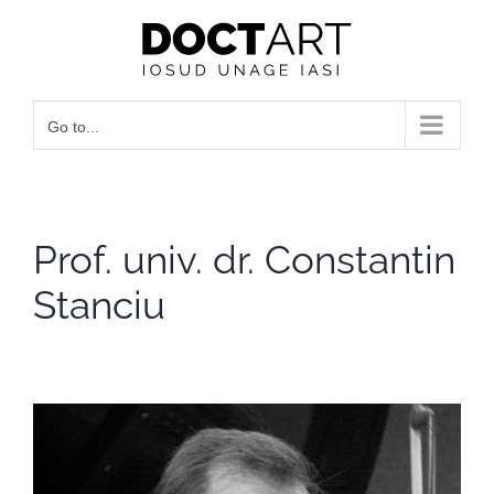
Skip
to
content
Go to...
Prof. univ. dr. Constantin
Stanciu