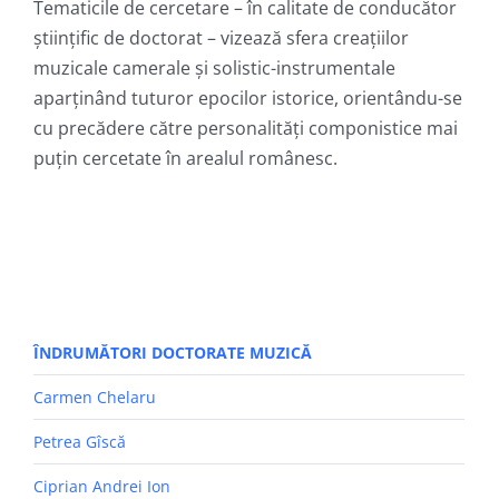
Tematicile de cercetare – în calitate de conducător
științific de doctorat – vizează sfera creațiilor
muzicale camerale și solistic-instrumentale
aparținând tuturor epocilor istorice, orientându-se
cu precădere către personalități componistice mai
puțin cercetate în arealul românesc.
ÎNDRUMĂTORI DOCTORATE MUZICĂ
Carmen Chelaru
Petrea Gîscă
Ciprian Andrei Ion