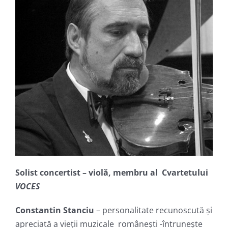
Solist concertist – viol
ă
, membru al Cvartetului
VOCES
Constantin Stanciu
– personalitate recunoscută și
apreciată a vieții muzicale românești -întrunește